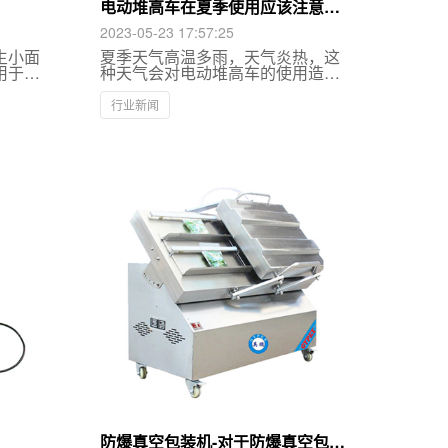
电动堆高车在夏季使用应该注意什
么？
2023-05-23 17:57:25
生小面
夏季天气高温多雨，天气炎热，这
用于机
种天气会对电动堆高车的使用造成
，高压
一定的影响，具体会产生什么样的
高压气
影响，和英鹏君一起看看吧！
行业新闻
，无论
用增压
防爆真空包装机-对于防爆真空包装