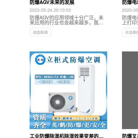
防爆AGV未来的发展
防爆电
何处理
2023-05-24 20:10:53
2023-05
防爆AGV的应用领域十分广泛，未
防爆电
来应用的行业也会越来越多，我国
上打印
工业智能化进程也在加快。目前所
它的印
应用的行业包括：物流、仓储、车
便，还
动态新闻
社会新
间、石油化工、航天航空、港口、
此深受
汽车、烟草和食品等等各种类型行
欢迎。
业中。未来防爆AGV的潜力和发展
空间会更大，应用的领域也会更加
的广泛。
工业防爆除湿机除湿效果变差的原
防爆叉