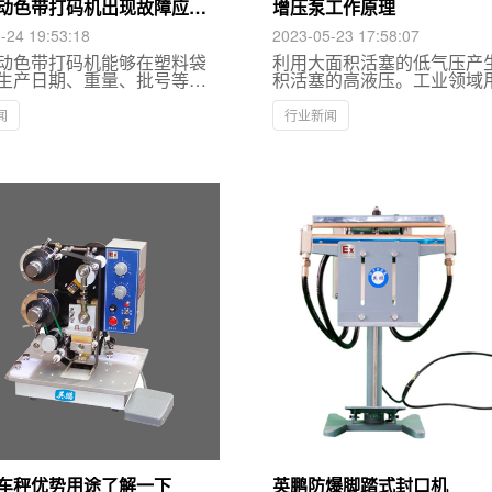
动色带打码机出现故障应如
增压泵工作原理
？
-24 19:53:18
2023-05-23 17:58:07
动色带打码机能够在塑料袋
利用大面积活塞的低气压产
生产日期、重量、批号等，
积活塞的高液压。工业领域
字清晰不粘黏，换字也方
床卡盘的卡紧，蓄能器充气
能够和生产线配套运行，因
瓶充气，降低压气体转换成
闻
行业新闻
需要为产品打码的生产厂家
体等。凡是气源压力不够高
是机械或测试装置，均可采
泵。
车秤优势用途了解一下
英鹏防爆脚踏式封口机