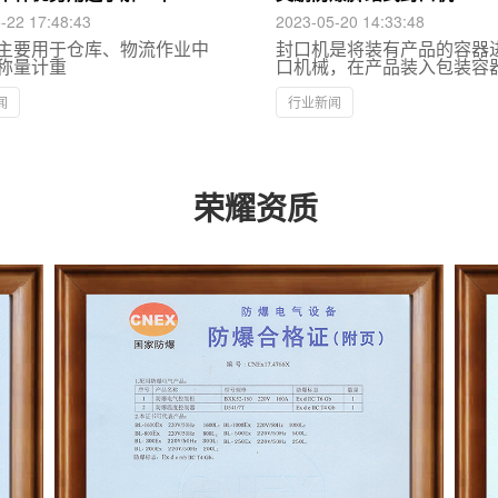
-22 17:48:43
2023-05-20 14:33:48
主要用于仓库、物流作业中
封口机是将装有产品的容器
称量计重
口机械，在产品装入包装容
为了使产品得以密封保存，
品质量，避免产品流失，需
闻
行业新闻
器进行封口，这种操作是通
机完成的。
荣耀资质