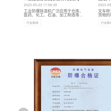
因有哪些？
2023-05-23 17:56:39
2023-05
工业防爆除湿机广泛应用于仓库、
叉车秤
医药、化工、石油、加工制造等存
货物的
在IIA、IIB，T1~T4组可燃性气体、
蒸汽与空气混合形成易引发爆炸的
行业新闻
行业新
行业场所中，为了使工业生产产品
避免潮湿、霉变，因此一般会购置
工业防爆除湿机对环境进行除湿。