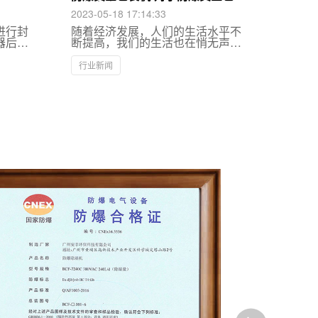
机你有多了解？
2023-05-18 17:14:33
进行封
随着经济发展，人们的生活水平不
器后，
断提高，我们的生活也在悄无声息
保持产
地变化着，过去为了保存食物，我
要对容
们只能用盐来腌制以防食物变质，
行业新闻
过封口
现在我们只需要将食物放进食物袋
里。