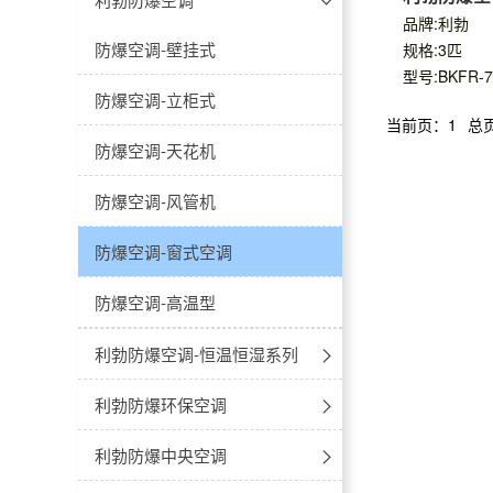
品牌:利勃
-不锈钢
-40℃~-86℃防爆超低温冰箱
防爆卧式-电热恒温干燥箱
防爆空调-壁挂式
规格:3匹
型号:BKFR-7
冷藏款
-多门多温
防爆医用冷藏冷冻箱
防爆立式-电热鼓风干燥箱
防爆空调-立柜式
当前页：1
总
冷冻款
-双温对开门
2℃~8℃防爆医用冷藏箱
防爆立式-电热恒温干燥箱
防爆空调-天花机
-低温双门双温防爆冰箱
8℃~20℃防爆药品阴凉箱
防爆真空干燥箱
防爆空调-风管机
4℃防爆血液冷藏箱
防爆空调-窗式空调
防爆层析柜
防爆空调-高温型
20℃~55℃防爆加温保存箱
利勃防爆空调-恒温恒湿系列
立柜式
利勃防爆环保空调
吊顶式
安装式
利勃防爆中央空调