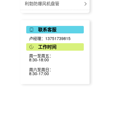
移动式大风量
防爆多联机外机
利勃防爆风机盘管
移动式小风量
防爆多联机内机
卡式
利勃防爆调温空调
多联机壁挂式
联系客服
柜式
-立柜式
利勃防爆移动空调
卢经理：13751739815
多联机落地式
卧式暗装
-风管式
利勃防腐防爆空调
工作时间
新风处理机
周一至周五：
卧式明装
防腐空调-壁挂式
利勃防爆冷气机
8:30-18:00
多联机嵌入机
立式明装
防腐空调-立柜式
利勃防爆蒸发冷空调
周六至周日：
8:30-17:00
多联机风管机
立式暗装
防腐空调-风管式
英鹏防爆除湿机
挂式
防腐空调-嵌入式
防爆工业除湿机
英鹏防爆加湿机
防爆吊顶式除湿机
防爆湿膜加湿机
英鹏防爆风幕机
防爆低温除湿机
防爆超声波加湿机
防爆风幕机-自然风
英鹏防爆真空包装机