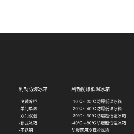
防爆调温除湿机
防爆风幕机-小风量
-台室真空包装机
英鹏防爆封口机
立柜式-防爆降温除湿机
防爆风幕机-大风量
-单室真空包装机
防爆脚踏式封口机
英鹏防爆捆扎机/打包机
风管式-防爆降温除湿机
防爆风幕机-电加热
-双室真空包装机
防爆薄膜封口机
英鹏防爆手持式打包机
防爆风幕机-水暖系列
-倾斜式真空包装机
防爆手持式封口机
英鹏防爆喷码机/打码机
防爆风幕机-离心式
-外抽式真空包装机
英鹏防爆手持式喷码机
防爆风幕机-天花式
英鹏防爆缝包机
利勃防爆冰箱
利勃防爆低温冰箱
防爆风幕机-冷库系列
英鹏防爆收缩机
-冷藏冷柜
-10℃~-25℃防爆低温冰箱
镀锌板款
英鹏防爆自动封盖机
-单门单温
-20℃~-40℃防爆低温冰箱
-双门双温
-30℃~-60℃防爆超低温冰箱
不锈钢款
英鹏防爆缠绕机
-卧式冰箱
-40℃~-86℃防爆超低温冰箱
-不锈钢
防爆医用冷藏冷冻箱
英鹏防爆电动工具