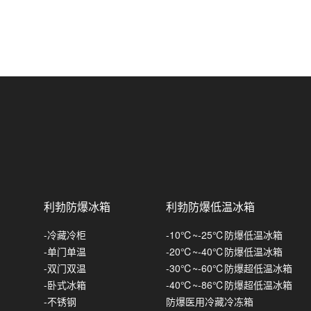
防爆吊顶式除湿机
防爆湿膜加湿机
英鹏防爆风幕机
防爆低温除湿机
防爆超声波加湿机
防爆风幕机-自然风
英鹏防爆真空包装机
防爆调温除湿机
防爆风幕机-小风量
-台室真空包装机
英鹏防爆封口机
立柜式-防爆降温除湿机
防爆风幕机-大风量
-单室真空包装机
防爆脚踏式封口机
英鹏防爆捆扎机/打包机
风管式-防爆降温除湿机
防爆风幕机-电加热
-双室真空包装机
防爆薄膜封口机
英鹏防爆手持式打包机
防爆风幕机-水暖系列
-倾斜式真空包装机
防爆手持式封口机
英鹏防爆喷码机/打码机
利勃防爆冰箱
利勃防爆低温冰箱
防爆风幕机-离心式
-外抽式真空包装机
英鹏防爆手持式喷码机
-冷藏冷柜
-10℃~-25℃防爆低温冰箱
防爆风幕机-天花式
英鹏防爆缝包机
-单门单温
-20℃~-40℃防爆低温冰箱
-双门双温
-30℃~-60℃防爆超低温冰箱
防爆风幕机-冷库系列
英鹏防爆收缩机
-卧式冰箱
-40℃~-86℃防爆超低温冰箱
-不锈钢
防爆医用冷藏冷冻箱
镀锌板款
英鹏防爆自动封盖机