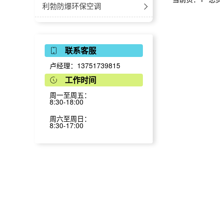
防爆医用冷藏冷冻箱
防爆立式-电热鼓风干燥箱
防爆空调-立柜式
立柜式
利勃防爆环保空调
2℃~8℃防爆医用冷藏箱
防爆立式-电热恒温干燥箱
防爆空调-天花机
吊顶式
安装式
利勃防爆中央空调
联系客服
8℃~20℃防爆药品阴凉箱
防爆真空干燥箱
防爆空调-风管机
移动式大风量
防爆多联机外机
利勃防爆风机盘管
卢经理：13751739815
4℃防爆血液冷藏箱
防爆空调-窗式空调
移动式小风量
防爆多联机内机
卡式
利勃防爆调温空调
工作时间
多联机壁挂式
周一至周五：
防爆层析柜
防爆空调-高温型
柜式
-立柜式
利勃防爆移动空调
8:30-18:00
多联机落地式
20℃~55℃防爆加温保存箱
卧式暗装
-风管式
利勃防腐防爆空调
周六至周日：
8:30-17:00
新风处理机
卧式明装
防腐空调-壁挂式
利勃防爆冷气机
多联机嵌入机
立式明装
防腐空调-立柜式
利勃防爆蒸发冷空调
多联机风管机
立式暗装
防腐空调-风管式
英鹏防爆除湿机
挂式
防腐空调-嵌入式
防爆工业除湿机
英鹏防爆加湿机