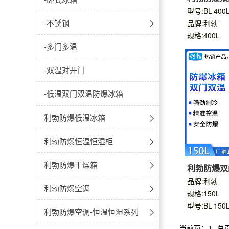
升
型号:BL-40
-不锈钢
品牌:利勃
规格:400L
冷藏款
-多门多温
冷冻款
-双温对开门
-低温双门双温防爆冰箱
利勃防爆低温冰箱
-10℃~-25℃防爆低温冰箱
利勃防爆恒温恒湿柜
-20℃~-40℃防爆低温冰箱
-玻璃门款
利勃防爆干燥箱
利勃防爆双
升
品牌:利勃
-30℃~-60℃防爆超低温冰箱
-不锈钢款
防爆卧式-电热鼓风干燥箱
利勃防爆空调
规格:150L
型号:BL-15
-40℃~-86℃防爆超低温冰箱
防爆卧式-电热恒温干燥箱
防爆空调-壁挂式
利勃防爆空调-恒温恒湿系列
当前页：1
总