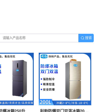
搜索
防爆冰箱250升
利勃防爆双门双温冰箱200