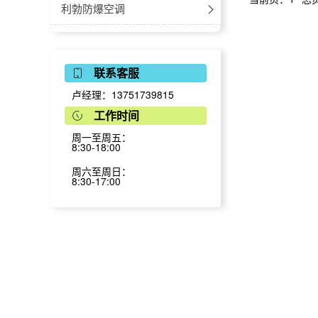
-30℃~-60℃防爆超低温冰箱
-不锈钢款
防爆卧式-电热鼓风干燥箱
利勃防爆空调
-40℃~-86℃防爆超低温冰箱
防爆卧式-电热恒温干燥箱
防爆空调-壁挂式
利勃防爆空调-恒温恒湿系列
联系客服
防爆医用冷藏冷冻箱
防爆立式-电热鼓风干燥箱
防爆空调-立柜式
立柜式
利勃防爆环保空调
卢经理：13751739815
2℃~8℃防爆医用冷藏箱
防爆立式-电热恒温干燥箱
防爆空调-天花机
吊顶式
安装式
利勃防爆中央空调
工作时间
周一至周五：
8℃~20℃防爆药品阴凉箱
防爆真空干燥箱
防爆空调-风管机
移动式大风量
防爆多联机外机
利勃防爆风机盘管
8:30-18:00
4℃防爆血液冷藏箱
防爆空调-窗式空调
移动式小风量
防爆多联机内机
卡式
利勃防爆调温空调
周六至周日：
8:30-17:00
多联机壁挂式
防爆层析柜
防爆空调-高温型
柜式
-立柜式
利勃防爆移动空调
多联机落地式
20℃~55℃防爆加温保存箱
卧式暗装
-风管式
利勃防腐防爆空调
新风处理机
卧式明装
防腐空调-壁挂式
利勃防爆冷气机
多联机嵌入机
立式明装
防腐空调-立柜式
利勃防爆蒸发冷空调