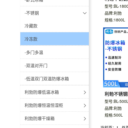
型号:BL-18
-不锈钢
品牌:利勃
规格:1800L
冷藏款
冷冻款
-多门多温
-双温对开门
-低温双门双温防爆冰箱
利勃防爆低温冰箱
利勃不锈钢
型号:BL-50
-10℃~-25℃防爆低温冰箱
利勃防爆恒温恒湿柜
品牌:利勃
规格:500L
-20℃~-40℃防爆低温冰箱
-玻璃门款
利勃防爆干燥箱
当前页：1
总