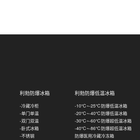
多联机风管机
立式暗装
防腐空调-风管式
英鹏防爆除湿机
挂式
防腐空调-嵌入式
防爆工业除湿机
英鹏防爆加湿机
防爆吊顶式除湿机
防爆湿膜加湿机
英鹏防爆风幕机
防爆低温除湿机
防爆超声波加湿机
防爆风幕机-自然风
英鹏防爆真空包装机
防爆调温除湿机
防爆风幕机-小风量
-台室真空包装机
英鹏防爆封口机
立柜式-防爆降温除湿机
防爆风幕机-大风量
-单室真空包装机
防爆脚踏式封口机
英鹏防爆捆扎机/打包机
利勃防爆冰箱
利勃防爆低温冰箱
风管式-防爆降温除湿机
防爆风幕机-电加热
-双室真空包装机
防爆薄膜封口机
英鹏防爆手持式打包机
-冷藏冷柜
-10℃~-25℃防爆低温冰箱
防爆风幕机-水暖系列
-倾斜式真空包装机
防爆手持式封口机
英鹏防爆喷码机/打码机
-单门单温
-20℃~-40℃防爆低温冰箱
-双门双温
-30℃~-60℃防爆超低温冰箱
防爆风幕机-离心式
-外抽式真空包装机
英鹏防爆手持式喷码机
-卧式冰箱
-40℃~-86℃防爆超低温冰箱
-不锈钢
防爆医用冷藏冷冻箱
防爆风幕机-天花式
英鹏防爆缝包机