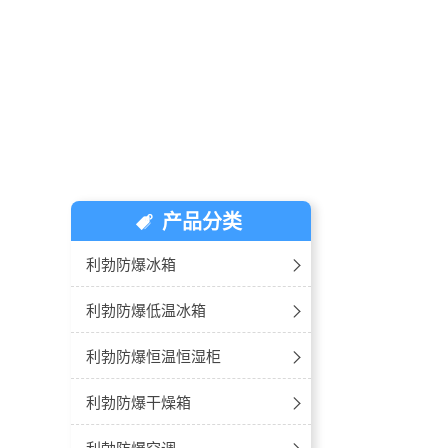
产品分类
利勃防爆冰箱
-冷藏冷柜
利勃防爆低温冰箱
-单门单温
-10℃~-25℃防爆低温冰箱
利勃防爆恒温恒湿柜
-双门双温
-20℃~-40℃防爆低温冰箱
-玻璃门款
利勃防爆干燥箱
-卧式冰箱
-30℃~-60℃防爆超低温冰箱
-不锈钢款
防爆卧式-电热鼓风干燥箱
利勃防爆空调