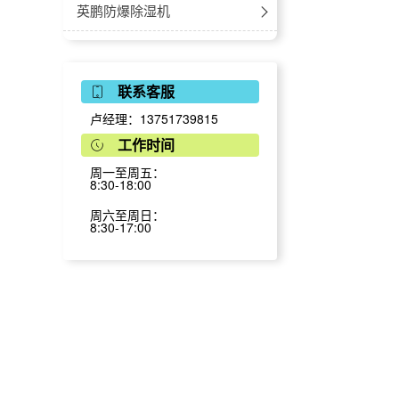
多联机风管机
立式暗装
防腐空调-风管式
英鹏防爆除湿机
挂式
防腐空调-嵌入式
防爆工业除湿机
英鹏防爆加湿机
联系客服
防爆吊顶式除湿机
防爆湿膜加湿机
英鹏防爆风幕机
卢经理：13751739815
防爆低温除湿机
防爆超声波加湿机
防爆风幕机-自然风
英鹏防爆真空包装机
工作时间
周一至周五：
防爆调温除湿机
防爆风幕机-小风量
-台室真空包装机
英鹏防爆封口机
8:30-18:00
立柜式-防爆降温除湿机
防爆风幕机-大风量
-单室真空包装机
防爆脚踏式封口机
英鹏防爆捆扎机/打包机
周六至周日：
8:30-17:00
风管式-防爆降温除湿机
防爆风幕机-电加热
-双室真空包装机
防爆薄膜封口机
英鹏防爆手持式打包机
防爆风幕机-水暖系列
-倾斜式真空包装机
防爆手持式封口机
英鹏防爆喷码机/打码机
防爆风幕机-离心式
-外抽式真空包装机
英鹏防爆手持式喷码机
防爆风幕机-天花式
英鹏防爆缝包机