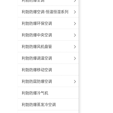
-不锈钢
-40℃~-86℃防爆超低温冰箱
防爆卧式-电热恒温干燥箱
防爆空调-壁挂式
利勃防爆空调-恒温恒湿系列
冷藏款
-多门多温
防爆医用冷藏冷冻箱
防爆立式-电热鼓风干燥箱
防爆空调-立柜式
立柜式
利勃防爆环保空调
冷冻款
-双温对开门
2℃~8℃防爆医用冷藏箱
防爆立式-电热恒温干燥箱
防爆空调-天花机
吊顶式
安装式
利勃防爆中央空调
-低温双门双温防爆冰箱
8℃~20℃防爆药品阴凉箱
防爆真空干燥箱
防爆空调-风管机
移动式大风量
防爆多联机外机
利勃防爆风机盘管
4℃防爆血液冷藏箱
防爆空调-窗式空调
移动式小风量
防爆多联机内机
卡式
利勃防爆调温空调
多联机壁挂式
防爆层析柜
防爆空调-高温型
柜式
-立柜式
利勃防爆移动空调
多联机落地式
20℃~55℃防爆加温保存箱
卧式暗装
-风管式
利勃防腐防爆空调
新风处理机
卧式明装
防腐空调-壁挂式
利勃防爆冷气机
多联机嵌入机
立式明装
防腐空调-立柜式
利勃防爆蒸发冷空调