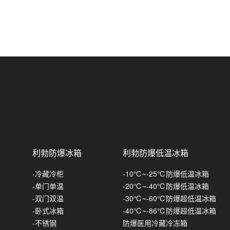
防爆风幕机-冷库系列
英鹏防爆收缩机
镀锌板款
英鹏防爆自动封盖机
不锈钢款
英鹏防爆缠绕机
英鹏防爆电动工具
防爆冲击钻
英鹏防爆吸尘器
无冲击
防爆电动扳手
防爆手持式吸尘器
英鹏防爆洗地机
利勃防爆冰箱
利勃防爆低温冰箱
带冲击
常规A款-电动扳手
防爆电锤
30L-防爆吸尘器
英鹏防爆扫地机
-冷藏冷柜
-10℃~-25℃防爆低温冰箱
常规B款-电动扳手
防爆角磨机
50L-防爆吸尘器
英鹏防爆吹地机
-单门单温
-20℃~-40℃防爆低温冰箱
-双门双温
-30℃~-60℃防爆超低温冰箱
加强A款-电动扳手
80L-防爆吸尘器
英鹏防爆雾炮机
-卧式冰箱
-40℃~-86℃防爆超低温冰箱
-不锈钢
防爆医用冷藏冷冻箱
加强B款-电动扳手
100L-防爆吸尘器
手推式
利勃防爆洗衣机