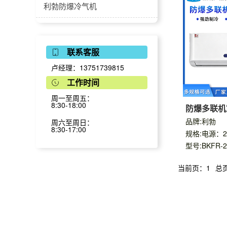
多联机风管机
卧式明装
防腐空调-壁挂式
利勃防爆冷气机
立式明装
防腐空调-立柜式
利勃防爆蒸发冷空调
联系客服
立式暗装
防腐空调-风管式
英鹏防爆除湿机
卢经理：13751739815
挂式
防腐空调-嵌入式
防爆工业除湿机
英鹏防爆加湿机
工作时间
周一至周五：
防爆吊顶式除湿机
防爆湿膜加湿机
英鹏防爆风幕机
8:30-18:00
防爆多联机
内机
品牌:利勃
防爆低温除湿机
防爆超声波加湿机
防爆风幕机-自然风
英鹏防爆真空包装机
周六至周日：
8:30-17:00
规格:电源：22
防爆调温除湿机
防爆风幕机-小风量
-台室真空包装机
英鹏防爆封口机
型号:BKFR-2
当前页：1
总
立柜式-防爆降温除湿机
防爆风幕机-大风量
-单室真空包装机
防爆脚踏式封口机
英鹏防爆捆扎机/打包机
风管式-防爆降温除湿机
防爆风幕机-电加热
-双室真空包装机
防爆薄膜封口机
英鹏防爆手持式打包机
防爆风幕机-水暖系列
-倾斜式真空包装机
防爆手持式封口机
英鹏防爆喷码机/打码机