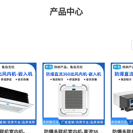
产品中心
联机室内机- —
防爆多联机室内机-直流360
防爆多联