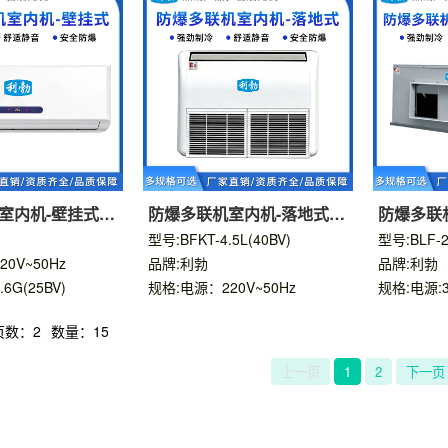
室内机-壁挂式室
防爆多联机室内机-落地式室
防爆多联
内机
机
型号:BFKT-4.5L(40BV)
型号:BLF-2
0V~50Hz
品牌:利勃
品牌:利勃
.6G(25BV)
规格:电源：220V~50Hz
规格:电源:3
页数：2
数量：15
上一页
1
2
下一页