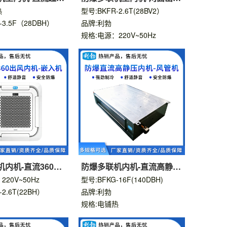
嵌入机
热
型号:BKFR-2.6T(28BV2）
-3.5F（28DBH）
品牌:利勃
规格:电源：220V~50Hz
内机-直流360出
防爆多联机内机-直流高静压
风管机D
20V~50Hz
型号:BFKG-16F(140DBH)
2.6T(22BH）
品牌:利勃
规格:电铺热