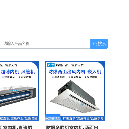
搜索
机室内机-直流超薄
防爆多联机室内机-两面出风