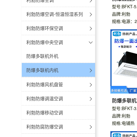
面出风嵌入
型号:BFKT-5
-不锈钢
-40℃~-86℃防爆超低温冰箱
防爆卧式-电热恒温干燥箱
防爆空调-壁挂式
利勃防爆空调-恒温恒湿系列
品牌:利勃
规格:电源：22
冷藏款
-多门多温
防爆医用冷藏冷冻箱
防爆立式-电热鼓风干燥箱
防爆空调-立柜式
立柜式
利勃防爆环保空调
冷冻款
-双温对开门
2℃~8℃防爆医用冷藏箱
防爆立式-电热恒温干燥箱
防爆空调-天花机
吊顶式
安装式
利勃防爆中央空调
-低温双门双温防爆冰箱
8℃~20℃防爆药品阴凉箱
防爆真空干燥箱
防爆空调-风管机
移动式大风量
防爆多联机外机
4℃防爆血液冷藏箱
防爆空调-窗式空调
移动式小风量
防爆多联机内机
多联机壁挂式
防爆层析柜
防爆空调-高温型
利勃防爆风机盘管
多联机落地式
20℃~55℃防爆加温保存箱
卡式
利勃防爆调温空调
防爆多联机
风嵌入机D
型号:BFKT-3
新风处理机
柜式
-立柜式
利勃防爆移动空调
品牌:利勃
规格:电铺热
多联机嵌入机
卧式暗装
-风管式
利勃防腐防爆空调