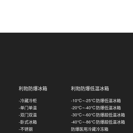
防爆风幕机-离心式
-外抽式真空包装机
英鹏防爆手持式喷码机
防爆风幕机-天花式
英鹏防爆缝包机
防爆风幕机-冷库系列
英鹏防爆收缩机
镀锌板款
英鹏防爆自动封盖机
不锈钢款
英鹏防爆缠绕机
英鹏防爆电动工具
利勃防爆冰箱
利勃防爆低温冰箱
防爆冲击钻
英鹏防爆吸尘器
-冷藏冷柜
-10℃~-25℃防爆低温冰箱
无冲击
防爆电动扳手
防爆手持式吸尘器
英鹏防爆洗地机
-单门单温
-20℃~-40℃防爆低温冰箱
-双门双温
-30℃~-60℃防爆超低温冰箱
带冲击
常规A款-电动扳手
防爆电锤
30L-防爆吸尘器
英鹏防爆扫地机
-卧式冰箱
-40℃~-86℃防爆超低温冰箱
-不锈钢
防爆医用冷藏冷冻箱
常规B款-电动扳手
防爆角磨机
50L-防爆吸尘器
英鹏防爆吹地机