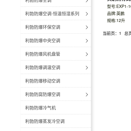
款12L
型号:EXP1-1
-不锈钢
-40℃~-86℃防爆超低温冰箱
防爆卧式-电热恒温干燥箱
防爆空调-壁挂式
利勃防爆空调-恒温恒湿系列
品牌:英鹏
规格:12升
冷藏款
-多门多温
防爆医用冷藏冷冻箱
防爆立式-电热鼓风干燥箱
防爆空调-立柜式
立柜式
利勃防爆环保空调
当前页：1
总
冷冻款
-双温对开门
2℃~8℃防爆医用冷藏箱
防爆立式-电热恒温干燥箱
防爆空调-天花机
吊顶式
安装式
利勃防爆中央空调
-低温双门双温防爆冰箱
8℃~20℃防爆药品阴凉箱
防爆真空干燥箱
防爆空调-风管机
移动式大风量
防爆多联机外机
利勃防爆风机盘管
4℃防爆血液冷藏箱
防爆空调-窗式空调
移动式小风量
防爆多联机内机
卡式
利勃防爆调温空调
多联机壁挂式
防爆层析柜
防爆空调-高温型
柜式
-立柜式
利勃防爆移动空调
多联机落地式
20℃~55℃防爆加温保存箱
卧式暗装
-风管式
利勃防腐防爆空调
新风处理机
卧式明装
防腐空调-壁挂式
利勃防爆冷气机
多联机嵌入机
立式明装
防腐空调-立柜式
利勃防爆蒸发冷空调