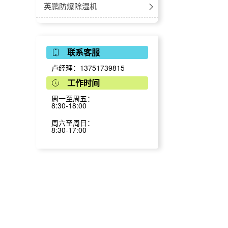
多联机风管机
立式暗装
防腐空调-风管式
英鹏防爆除湿机
挂式
防腐空调-嵌入式
防爆工业除湿机
英鹏防爆加湿机
联系客服
防爆吊顶式除湿机
防爆湿膜加湿机
英鹏防爆风幕机
卢经理：13751739815
防爆低温除湿机
防爆超声波加湿机
防爆风幕机-自然风
英鹏防爆真空包装机
工作时间
周一至周五：
防爆调温除湿机
防爆风幕机-小风量
-台室真空包装机
英鹏防爆封口机
8:30-18:00
立柜式-防爆降温除湿机
防爆风幕机-大风量
-单室真空包装机
防爆脚踏式封口机
英鹏防爆捆扎机/打包机
周六至周日：
8:30-17:00
风管式-防爆降温除湿机
防爆风幕机-电加热
-双室真空包装机
防爆薄膜封口机
英鹏防爆手持式打包机
防爆风幕机-水暖系列
-倾斜式真空包装机
防爆手持式封口机
英鹏防爆喷码机/打码机
防爆风幕机-离心式
-外抽式真空包装机
英鹏防爆手持式喷码机
防爆风幕机-天花式
英鹏防爆缝包机